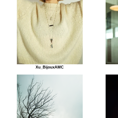
Xu_BijouxAMC