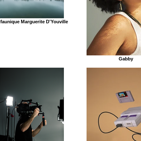
faunique Marguerite D'Youville
Gabby